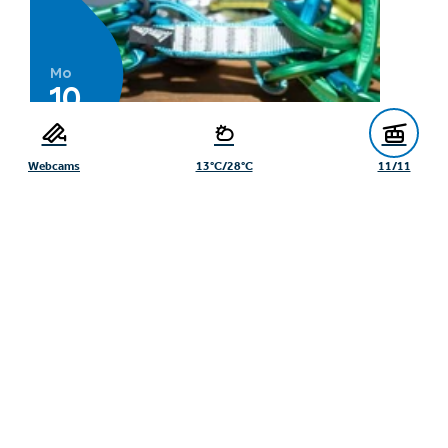
Mo
10
Aug
Webcams
13°C/28°C
11/11
Mini&Maxi Club: Klettern ,,KIDS'' in
Action
10.08.2026
9.35 Uhr
Fiss
Mehr erfahren
Kinderclub