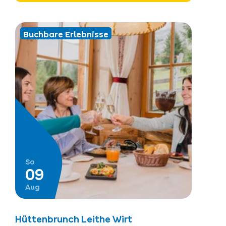
Buchbare Erlebnisse
So
09
Aug
Hüttenbrunch Leithe Wirt