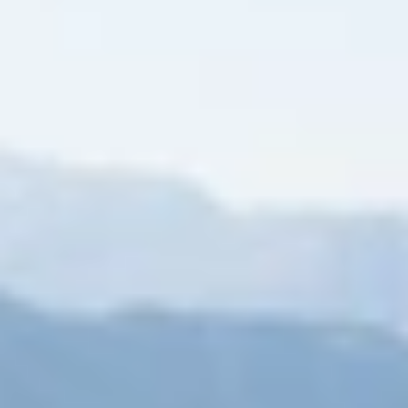
Unterkünfte finden
Ticket- &
Gutscheinshop
+43/5476/6239
Deutsch
info@serfaus-fiss-ladis.at