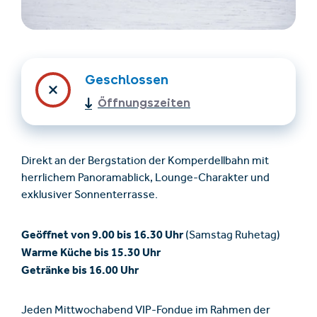
Geschlossen
Öffnungszeiten
Unterkünfte finden
Ticket- &
Direkt an der Bergstation der Komperdellbahn mit
Gutscheinshop
herrlichem Panoramablick, Lounge-Charakter und
exklusiver Sonnenterrasse.
+43/5476/6239
Deutsch
Geöffnet von 9.00 bis 16.30 Uhr
(Samstag Ruhetag)
info@serfaus-fiss-ladis.at
Warme Küche bis 15.30 Uhr
Getränke bis 16.00 Uhr
Jeden Mittwochabend VIP-Fondue im Rahmen der