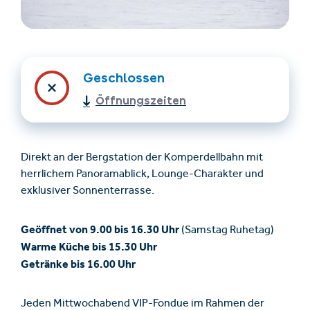
Geschlossen
Öffnungszeiten
Unterkünfte finden
Ticket- &
Direkt an der Bergstation der Komperdellbahn mit
Gutscheinshop
herrlichem Panoramablick, Lounge-Charakter und
exklusiver Sonnenterrasse.
+43/5476/6239
Deutsch
Geöffnet von 9.00 bis 16.30 Uhr
(Samstag Ruhetag)
info@serfaus-fiss-ladis.at
Warme Küche bis 15.30 Uhr
Getränke bis 16.00 Uhr
Jeden Mittwochabend VIP-Fondue im Rahmen der