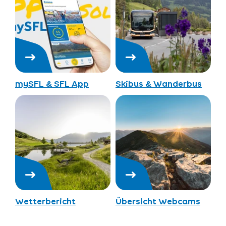
mySFL & SFL App
Skibus & Wanderbus
Wetterbericht
Übersicht Webcams