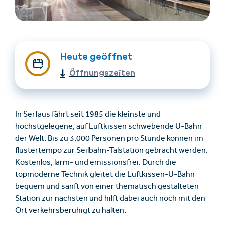
Heute geöffnet
Öffnungszeiten
Unterkünfte finden
Ticket- &
In Serfaus fährt seit 1985 die kleinste und
Gutscheinshop
höchstgelegene, auf Luftkissen schwebende U-Bahn
der Welt. Bis zu 3.000 Personen pro Stunde können im
flüstertempo zur Seilbahn-Talstation gebracht werden.
+43/5476/6239
Deutsch
Kostenlos, lärm- und emissionsfrei. Durch die
info@serfaus-fiss-ladis.at
topmoderne Technik gleitet die Luftkissen-U-Bahn
bequem und sanft von einer thematisch gestalteten
Station zur nächsten und hilft dabei auch noch mit den
Ort verkehrsberuhigt zu halten.