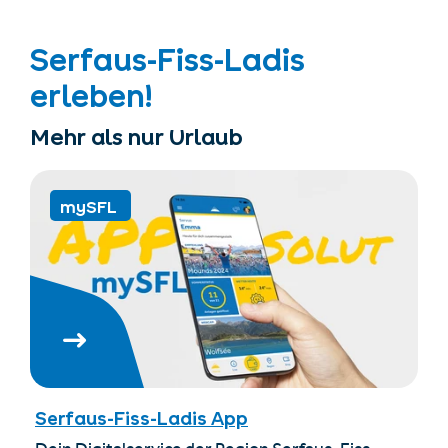
Serfaus-Fiss-Ladis
erleben!
Mehr als nur Urlaub
mySFL
Unterkünfte finden
Ticket- &
Gutscheinshop
+43/5476/6239
Deutsch
info@serfaus-fiss-ladis.at
Serfaus-Fiss-Ladis App