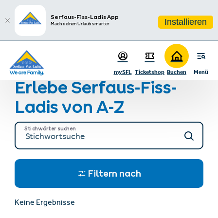
sr.table-of-contents
Serfaus-Fiss-Ladis erleben!
Zum Hauptinhalt springen
Zum Inhaltsverzeichnis springen
Zur Hauptnavigation springen
Serfaus-Fiss-Ladis App
Installieren
Mach deinen Urlaub smarter
Startseite
Region & Anreise
Restaurants, Geschäfte & mehr
mySFL
Ticketshop
Buchen
Menü
Erlebe Serfaus-Fiss-
Ladis von A-Z
Stichwörter suchen
Filtern nach
Keine Ergebnisse