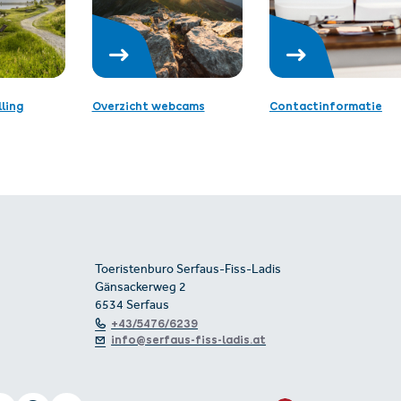
ling
Overzicht webcams
Contactinformatie
Toeristenburo Serfaus-Fiss-Ladis
Gänsackerweg 2
6534 Serfaus
+43/5476/6239
info@serfaus-fiss-ladis.at