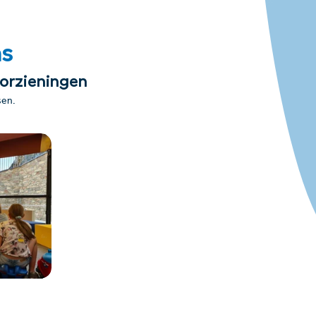
ms
oorzieningen
sen.