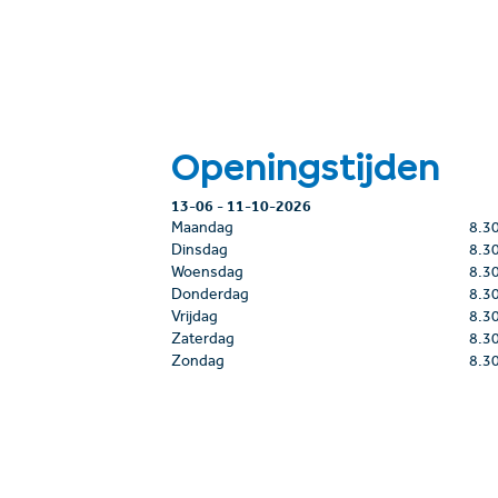
Openingstijden
13-06
-
11-10-2026
Maandag
8.3
Dinsdag
8.3
Woensdag
8.3
Donderdag
8.3
Vrijdag
8.3
Zaterdag
8.3
Zondag
8.3