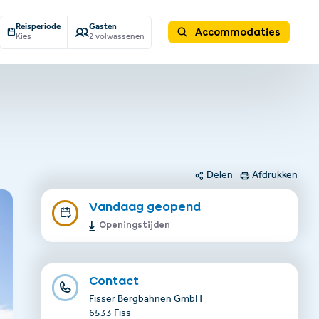
Reisperiode
Gasten
Accommodaties
Kies
2 volwassenen
Delen
Afdrukken
Vandaag geopend
Openingstijden
Contact
Fisser Bergbahnen GmbH
6533 Fiss