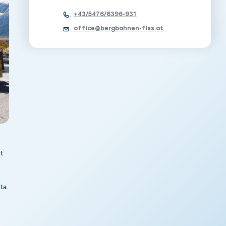
+43/5476/6396-931
office@bergbahnen-fiss.at
t
ta.