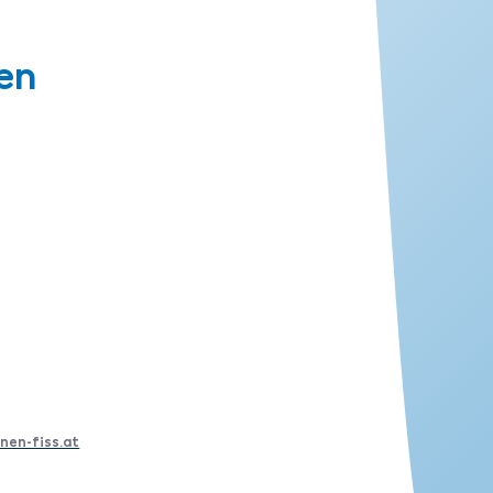
en
nen-fiss.at