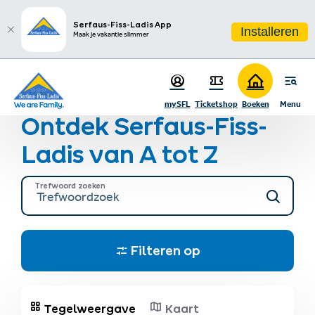
sr.table-of-contents
Beleef Serfaus-Fiss-Ladis!
Ga naar hoofdinhoud
Ga naar inhoudsopgave
Ga naar hoofdnavigatie
Serfaus-Fiss-Ladis App
Installeren
Maak je vakantie slimmer
Startpagina
Regio & route
Restaurants, winkels & meer
mySFL
Ticketshop
Boeken
Menu
Ontdek Serfaus-Fiss-
Ladis van A tot Z
Trefwoord zoeken
Filteren op
Tegelweergave
Kaart