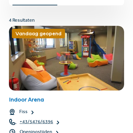
4 Resultaten
Vandaag geopend
Accommodatie
Ticket- &
vinden
cadeaushop
+43/5476/6239
Nederlands
Indoor Arena
info@serfaus-fiss-ladis.at
Fiss
+43/5476/6396
Openingstijden