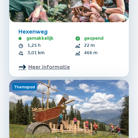
Hexenweg
gemakkelijk
geopend
1,25 h
22 m
3,01 km
466 m
Meer informatie
Themapad