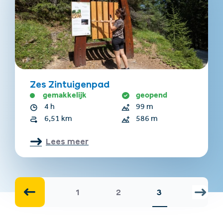
Zes Zintuigenpad
gemakkelijk
geopend
4 h
99 m
6,51 km
586 m
Lees meer
1
2
3