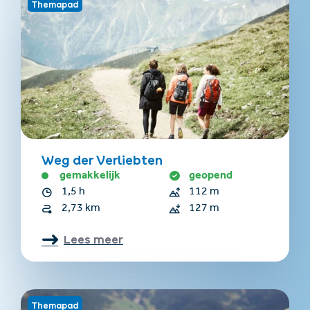
Themapad
Weg der Verliebten
gemakkelijk
geopend
1,5 h
112 m
2,73 km
127 m
Lees meer
Themapad