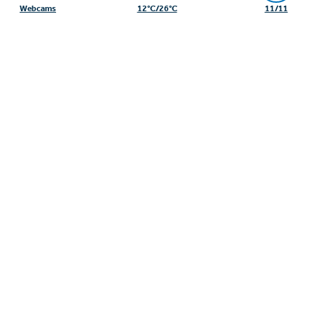
6534 Serfaus
Webcams
12°C/26°C
11/11
+43/5476/6239
info@serfaus-fiss-ladis.at
Voettekst uit-/inklappen