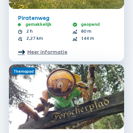
Piratenweg
gemakkelijk
geopend
2 h
80 m
2,27 km
144 m
Meer informatie
Themapad