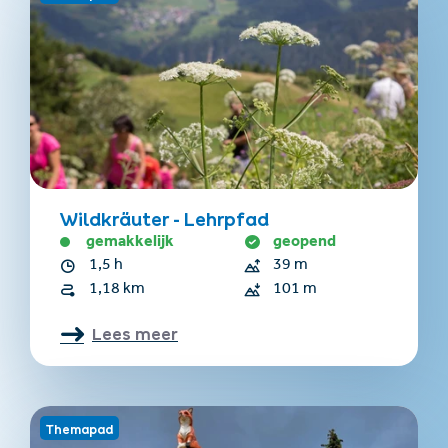
Wildkräuter - Lehrpfad
gemakkelijk
geopend
1,5 h
39 m
1,18 km
101 m
Lees meer
Themapad