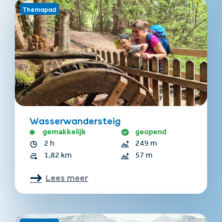
Themapad
Wasserwandersteig
gemakkelijk
geopend
2 h
249 m
1,82 km
57 m
Lees meer