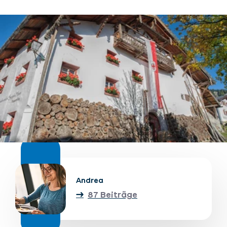
Unterkünfte finden
Ticket- &
Gutscheinshop
+43/5476/6239
Deutsch
info@serfaus-fiss-ladis.at
Andrea
87 Beiträge