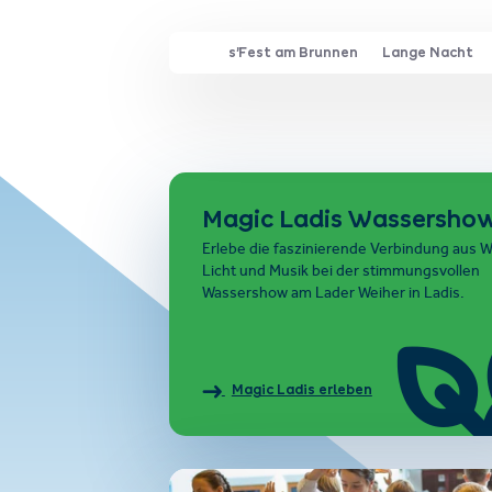
s’Fest am Brunnen
Lange Nacht
Magic Ladis Wassersho
Erlebe die faszinierende Verbindung aus W
Licht und Musik bei der stimmungsvollen
Wassershow am Lader Weiher in Ladis.
Magic Ladis erleben