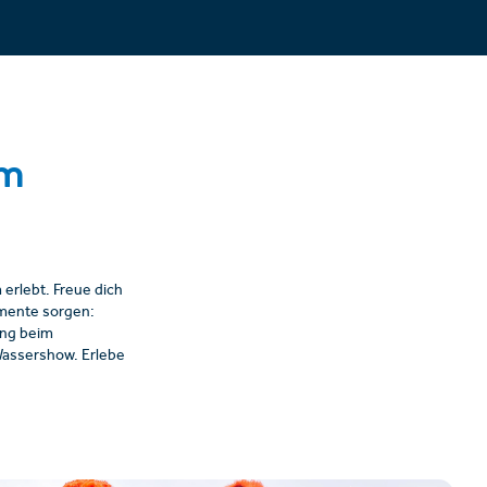
am
erlebt. Freue dich
mente sorgen:
ung beim
Wassershow. Erlebe