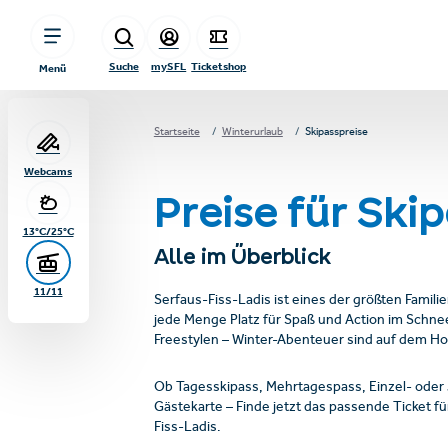
sr.table-of-contents
Skipasspreise
Skipass-Kalkulator
Information zur Serfaus-Fiss-Ladis Gästekarte
Serfaus-Fiss-Ladis erleben!
Urlaubsgrüße aus den Bergen!
Zum Hauptinhalt springen
Zum Inhaltsverzeichnis springen
Zur Hauptnavigation springen
Suche
mySFL
Ticketshop
Menü
Startseite
Winterurlaub
Skipasspreise
Webcams
Preise für Ski
13°C/25°C
Alle im Überblick
11/11
Serfaus-Fiss-Ladis ist eines der größten Famili
jede Menge Platz für Spaß und Action im Schne
Freestylen – Winter-Abenteuer sind auf dem Ho
Ob Tagesskipass, Mehrtagespass, Einzel- oder 
Gästekarte – Finde jetzt das passende Ticket für
Fiss-Ladis.