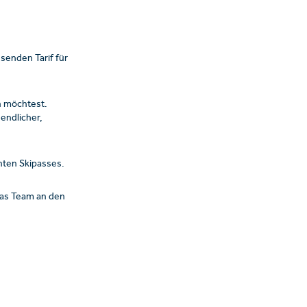
senden Tarif für
n möchtest.
endlicher,
hten Skipasses.
 das Team an den