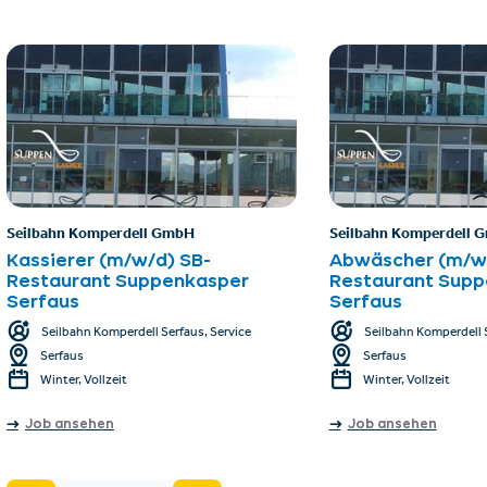
Seilbahn Komperdell GmbH
Seilbahn Komperdell 
Kassierer (m/w/d) SB-
Abwäscher (m/w/
Restaurant Suppenkasper
Restaurant Supp
Serfaus
Serfaus
Seilbahn Komperdell Serfaus, Service
Seilbahn Komperdell S
Serfaus
Serfaus
Winter, Vollzeit
Winter, Vollzeit
Job ansehen
Job ansehen