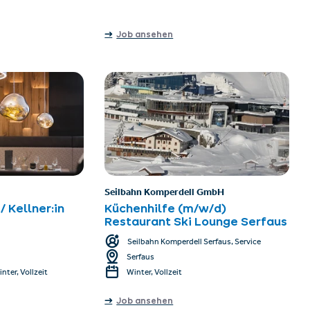
Job ansehen
Seilbahn Komperdell GmbH
 Kellner:in
Küchenhilfe (m/w/d)
Restaurant Ski Lounge Serfaus
Seilbahn Komperdell Serfaus, Service
Serfaus
nter, Vollzeit
Winter, Vollzeit
Job ansehen