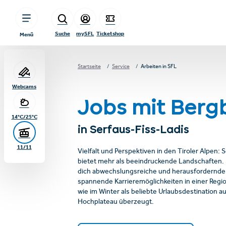
sr.table-of-contents
Serfaus-Fiss-Ladis
Zum Hauptinhalt springen
Zum Inhaltsverzeichnis springen
Zur Hauptnavigation springen
Suche
mySFL
Ticketshop
Menü
Startseite
Service
Arbeiten in SFL
Webcams
Jobs mit Bergb
14°C/25°C
in Serfaus-Fiss-Ladis
11/11
Vielfalt und Perspektiven in den Tiroler Alpen: 
bietet mehr als beeindruckende Landschaften. 
dich abwechslungsreiche und herausfordernde
spannende Karrieremöglichkeiten in einer Regi
wie im Winter als beliebte Urlaubsdestination 
Hochplateau überzeugt.