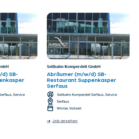
GmbH
Seilbahn Komperdell GmbH
d) SB-
Abräumer (m/w/d) SB-
enkasper
Restaurant Suppenkasper
Serfaus
erfaus, Service
Seilbahn Komperdell Serfaus, Service
Serfaus
Winter, Vollzeit
Job ansehen