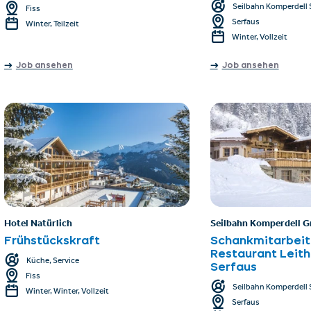
Seilbahn Komperdell 
Fiss
Serfaus
Winter, Teilzeit
Winter, Vollzeit
Job ansehen
Job ansehen
Hotel Natürlich
Seilbahn Komperdell 
Frühstückskraft
Schankmitarbeit
Restaurant Leith
Küche, Service
Serfaus
Fiss
Seilbahn Komperdell S
Winter, Winter, Vollzeit
Serfaus