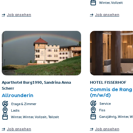
Winter, Vollzeit
Job ansehen
Job ansehen
Aparthotel Burg1990, Sandrina Anna
HOTEL FISSERHOF
Scherr
Commis de Rang /
(m/w/d)
Allrounderin
Service
Etage & Zimmer
Fiss
Ladis
Ganzjährig, Winter, Wi
Winter, Winter, Vollzeit, Teilzeit
Job ansehen
Job ansehen