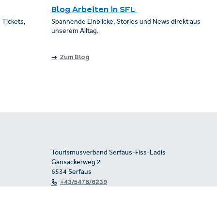
Blog Arbeiten in SFL
 Tickets,
Spannende Einblicke, Stories und News direkt aus
unserem Alltag.
Zum Blog
Tourismusverband Serfaus-Fiss-Ladis
Gänsackerweg 2
6534 Serfaus
+43/5476/6239
info@serfaus-fiss-ladis.at