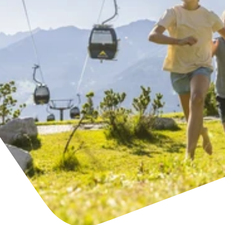
Unterkünfte finden
Ticket- &
Gutscheinshop
+43/5476/6239
Deutsch
info@serfaus-fiss-ladis.at