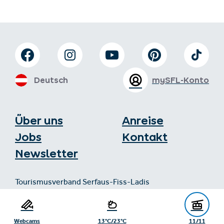
Deutsch
mySFL-Konto
Über uns
Anreise
Jobs
Kontakt
Newsletter
Tourismusverband Serfaus-Fiss-Ladis
Gänsackerweg 2
6534 Serfaus
Webcams
13°C/23°C
11/11
+43/5476/6239