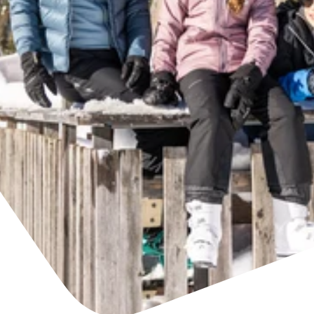
Unterkünfte finden
Ticket- &
Gutscheinshop
+43/5476/6239
Deutsch
info@serfaus-fiss-ladis.at