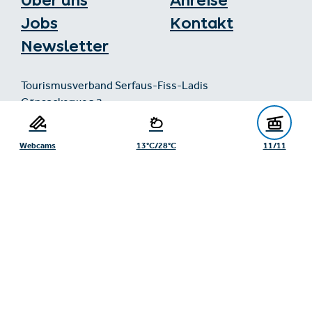
Über uns
Anreise
Jobs
Kontakt
Newsletter
Tourismusverband Serfaus-Fiss-Ladis
Gänsackerweg 2
6534 Serfaus
+43/5476/6239
Webcams
13°C/28°C
11/11
info@serfaus-fiss-ladis.at