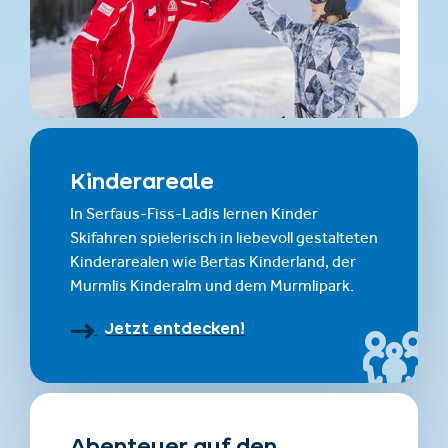
Kinderareale
In Serfaus-Fiss-Ladis lernen Kinder
Skifahren spielerisch in liebevoll gestalteten
Kinderarealen wie Bertas Kinderland, der
Murmlis Kinderalm und dem Murmlipark.
Jetzt entdecken!
Abenteuer auf den