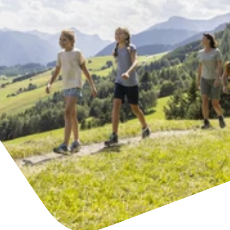
Unterkünfte finden
Ticket- &
Gutscheinshop
+43/5476/6239
Deutsch
info@serfaus-fiss-ladis.at