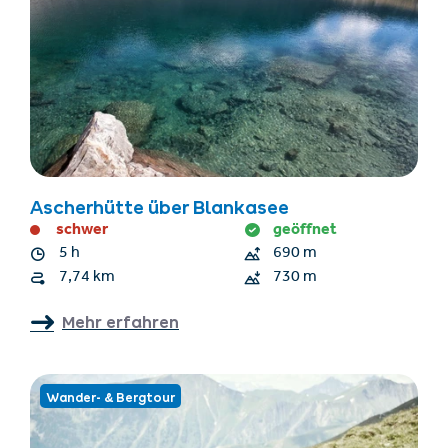
Ascherhütte über Blankasee
schwer
geöffnet
5 h
690 m
7,74 km
730 m
Mehr erfahren
Wander- & Bergtour