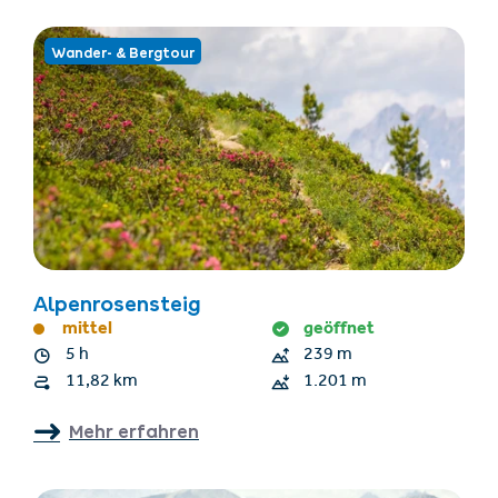
Wander- & Bergtour
Alpenrosensteig
mittel
geöffnet
5 h
239 m
11,82 km
1.201 m
Mehr erfahren