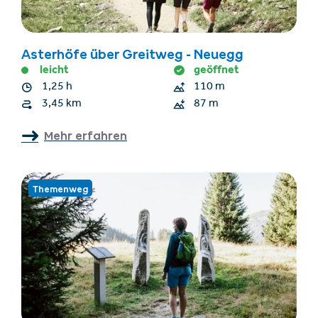
Asterhöfe über Greitweg - Neuegg
leicht
geöffnet
1,25 h
110 m
3,45 km
87 m
Mehr erfahren
Themenweg