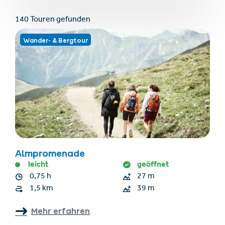
140 Touren gefunden
Wander- & Bergtour
Almpromenade
leicht
geöffnet
0,75 h
27 m
1,5 km
39 m
Mehr erfahren