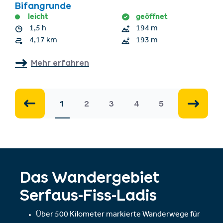
Bifangrunde
leicht
geöffnet
1,5 h
194 m
4,17 km
193 m
Mehr erfahren
1
2
3
4
5
Das Wandergebiet
Serfaus-Fiss-Ladis
Über 500 Kilometer markierte Wanderwege für