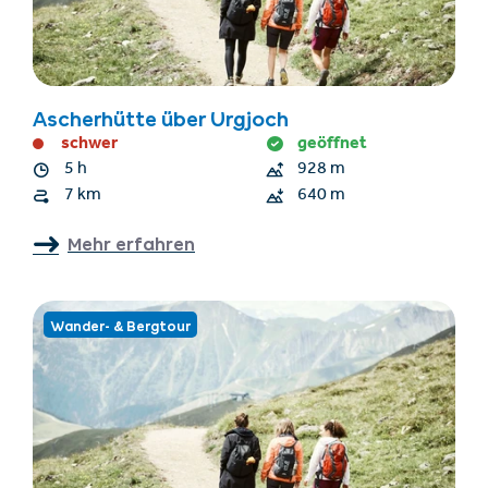
Ascherhütte über Urgjoch
schwer
geöffnet
5 h
928 m
7 km
640 m
Mehr erfahren
Wander- & Bergtour