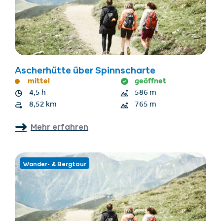
Ascherhütte über Spinnscharte
mittel
geöffnet
4,5 h
586 m
8,52 km
765 m
Mehr erfahren
Wander- & Bergtour