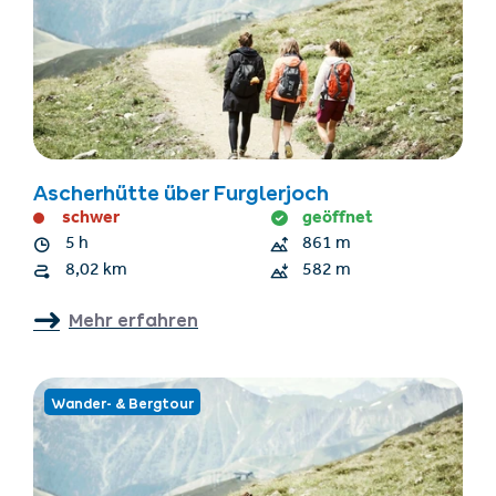
Ascherhütte über Furglerjoch
schwer
geöffnet
5 h
861 m
8,02 km
582 m
Mehr erfahren
Wander- & Bergtour