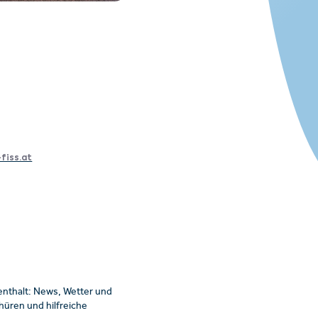
fiss.at
enthalt: News, Wetter und
üren und hilfreiche