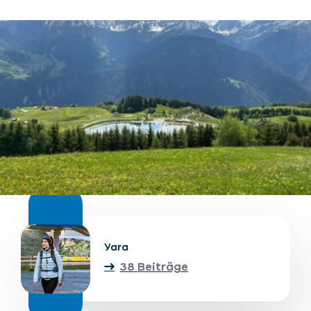
Unterkünfte finden
Ticket- &
Gutscheinshop
+43/5476/6239
Deutsch
info@serfaus-fiss-ladis.at
Yara
38 Beiträge