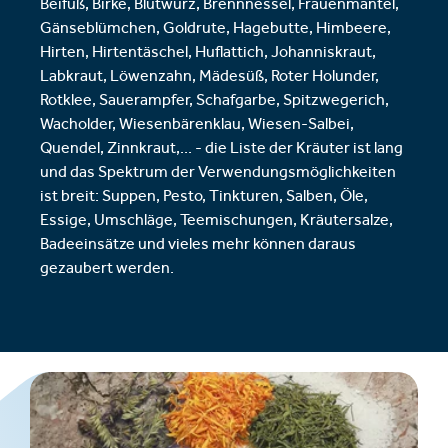
Beifuß, Birke, Blutwurz, Brennnessel, Frauenmantel,
Gänseblümchen, Goldrute, Hagebutte, Himbeere,
Hirten, Hirtentäschel, Huflattich, Johanniskraut,
Labkraut, Löwenzahn, Mädesüß, Roter Holunder,
Rotklee, Sauerampfer, Schafgarbe, Spitzwegerich,
Wacholder, Wiesenbärenklau, Wiesen-Salbei,
Quendel, Zinnkraut,... - die Liste der Kräuter ist lang
und das Spektrum der Verwendungsmöglichkeiten
ist breit: Suppen, Pesto, Tinkturen, Salben, Öle,
Essige, Umschläge, Teemischungen, Kräutersalze,
Badeeinsätze und vieles mehr können daraus
gezaubert werden.