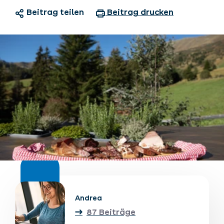
Beitrag teilen
Beitrag drucken
Unterkünfte finden
Ticket- &
Gutscheinshop
+43/5476/6239
Deutsch
info@serfaus-fiss-ladis.at
Andrea
87 Beiträge