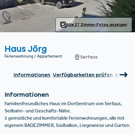
Unterkünfte finden
Ticket- &
Gutscheinshop
+43/5476/6239
Deutsch
info@serfaus-fiss-ladis.at