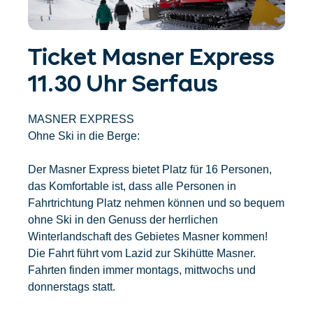
Unterkünfte finden
Ticket- &
Gutscheinshop
+43/5476/6239
Deutsch
info@serfaus-fiss-ladis.at