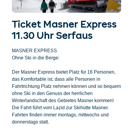
Unterkünfte finden
Ticket- &
Gutscheinshop
+43/5476/6239
Deutsch
info@serfaus-fiss-ladis.at