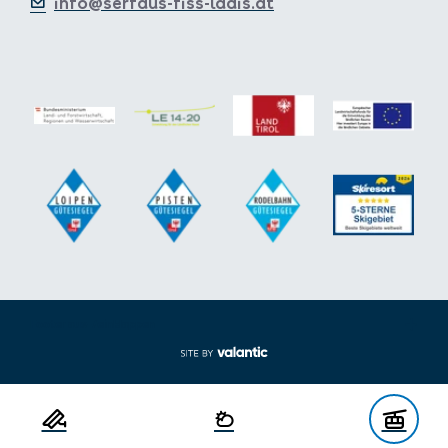
info@serfaus-fiss-ladis.at
Footer aus-/einklappen