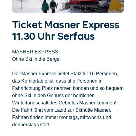
Unterkünfte finden
Ticket- &
Gutscheinshop
+43/5476/6239
Deutsch
info@serfaus-fiss-ladis.at