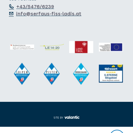
+43/5476/6239
info@serfaus-fiss-ladis.at
Footer aus-/einklappen