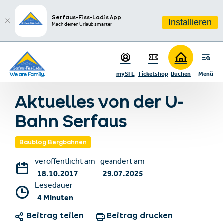
sr.table-of-contents
Zum Hauptinhalt springen
Zum Inhaltsverzeichnis springen
Zur Hauptnavigation springen
Serfaus-Fiss-Ladis App
Installieren
Mach deinen Urlaub smarter
mySFL
Ticketshop
Buchen
Menü
Zurück zur Blogübersicht
Aktuelles von der U-
Bahn Serfaus
Baublog Bergbahnen
veröffentlicht am
geändert am
18.10.2017
29.07.2025
Lesedauer
4 Minuten
Beitrag teilen
Beitrag drucken