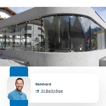
Unterkünfte finden
Ticket- &
Gutscheinshop
+43/5476/6239
Deutsch
info@serfaus-fiss-ladis.at
Reinhard
31 Beiträge