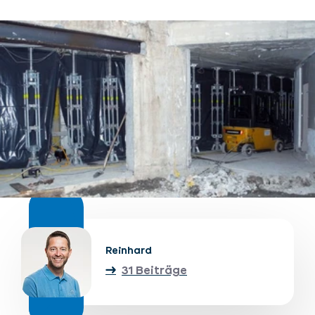
Unterkünfte finden
Ticket- &
Gutscheinshop
+43/5476/6239
Deutsch
info@serfaus-fiss-ladis.at
Reinhard
31 Beiträge