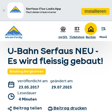
sr.table-of-contents
Zum Hauptinhalt springen
Zum Inhaltsverzeichnis springen
Zur Hauptnavigation springen
Serfaus-Fiss-Ladis App
Installieren
Mach deinen Urlaub smarter
mySFL
Ticketshop
Buchen
Menü
Zurück zur Blogübersicht
U-Bahn Serfaus NEU -
Es wird fleissig gebaut!
Baublog Bergbahnen
veröffentlicht am
geändert am
23.05.2017
29.07.2025
Lesedauer
4 Minuten
Beitrag teilen
Beitrag drucken