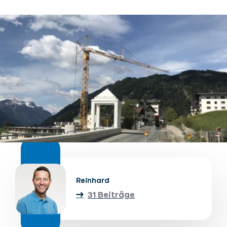
Unterkünfte finden
Ticket- &
Gutscheinshop
+43/5476/6239
Deutsch
info@serfaus-fiss-ladis.at
Reinhard
31 Beiträge