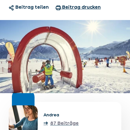
Beitrag teilen
Beitrag drucken
Unterkünfte finden
Ticket- &
Gutscheinshop
+43/5476/6239
Deutsch
info@serfaus-fiss-ladis.at
Andrea
87 Beiträge