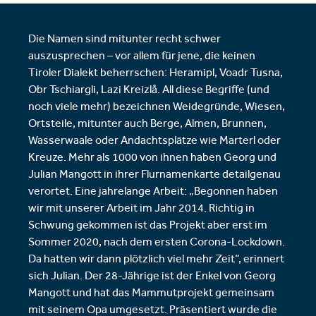
Die Namen sind mitunter recht schwer
auszusprechen – vor allem für jene, die keinen
Tiroler Dialekt beherrschen: Heramipl, Voadr Tusna,
Obr Tschiargli, Lazi Kreizlå. All diese Begriffe (und
noch viele mehr) bezeichnen Weidegründe, Wiesen,
Ortsteile, mitunter auch Berge, Almen, Brunnen,
Wasserwaale oder Andachtsplätze wie Marterl oder
Kreuze. Mehr als 1000 von ihnen haben Georg und
Julian Mangott in ihrer Flurnamenkarte detailgenau
verortet. Eine jahrelange Arbeit: „Begonnen haben
wir mit unserer Arbeit im Jahr 2014. Richtig in
Schwung gekommen ist das Projekt aber erst im
Sommer 2020, nach dem ersten Corona-Lockdown.
Da hatten wir dann plötzlich viel mehr Zeit“, erinnert
sich Julian. Der 28-Jährige ist der Enkel von Georg
Mangott und hat das Mammutprojekt gemeinsam
mit seinem Opa umgesetzt. Präsentiert wurde die