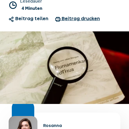
Lesedauer
4 Minuten
Beitrag teilen
Beitrag drucken
Unterkünfte finden
Ticket- &
Gutscheinshop
+43/5476/6239
Deutsch
info@serfaus-fiss-ladis.at
Rosanna