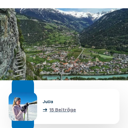
Unterkünfte finden
Ticket- &
Gutscheinshop
+43/5476/6239
Deutsch
info@serfaus-fiss-ladis.at
Julia
15 Beiträge