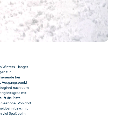
 Winters - länger
gen für
chenende bei
n. Ausgangspunkt
t beginnt nach dem
erigkeitsgrad mit
uft die Piste
m Seehöhe. Von dort
heidbahn bzw. mit
 viel Spaß beim