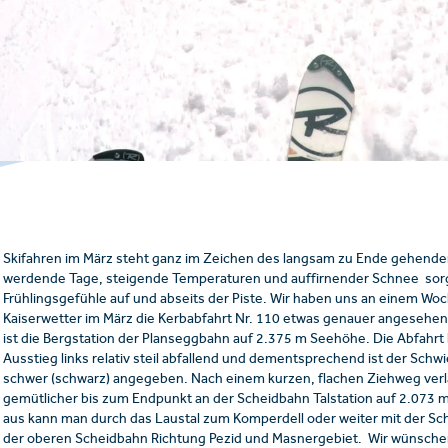
Skifahren im März steht ganz im Zeichen des langsam zu Ende gehenden
werdende Tage, steigende Temperaturen und auffirnender Schnee sor
Frühlingsgefühle auf und abseits der Piste. Wir haben uns an einem Wo
Kaiserwetter im März die Kerbabfahrt Nr. 110 etwas genauer angesehe
ist die Bergstation der Planseggbahn auf 2.375 m Seehöhe. Die Abfahr
Ausstieg links relativ steil abfallend und dementsprechend ist der Schwi
schwer (schwarz) angegeben. Nach einem kurzen, flachen Ziehweg verlä
gemütlicher bis zum Endpunkt an der Scheidbahn Talstation auf 2.073 
aus kann man durch das Laustal zum Komperdell oder weiter mit der Sc
der oberen Scheidbahn Richtung Pezid und Masnergebiet. Wir wünschen