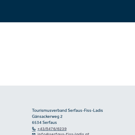
Tourismusverband Serfaus-Fiss-Ladis
Gänsackerweg 2
6534 Serfaus
+43/5476/6239
info@serfaus-fiss-ladis.at