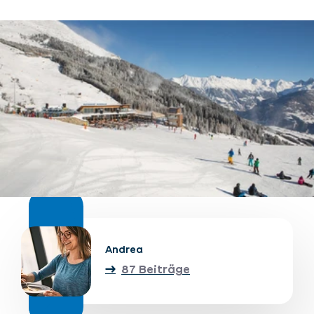
Unterkünfte finden
Ticket- &
Gutscheinshop
+43/5476/6239
Deutsch
info@serfaus-fiss-ladis.at
Andrea
87 Beiträge