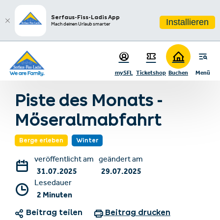
sr.table-of-contents
Fakten
Zum Hauptinhalt springen
Zum Inhaltsverzeichnis springen
Zur Hauptnavigation springen
Serfaus-Fiss-Ladis App
Installieren
Mach deinen Urlaub smarter
mySFL
Ticketshop
Buchen
Menü
Zurück zur Blogübersicht
Piste des Monats -
Möseralmabfahrt
Berge erleben
Winter
veröffentlicht am
geändert am
31.07.2025
29.07.2025
Lesedauer
2 Minuten
Beitrag teilen
Beitrag drucken