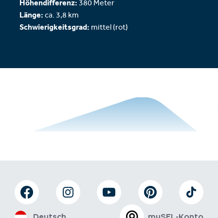
Höhendifferenz:
380 Meter
Länge:
ca. 3,8 km
Schwierigkeitsgrad:
mittel (rot)
Deutsch
mySFL-Konto