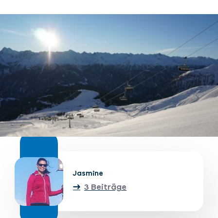
Unterkünfte finden
Ticket- &
Gutscheinshop
+43/5476/6239
Deutsch
info@serfaus-fiss-ladis.at
Jasmine
3 Beiträge