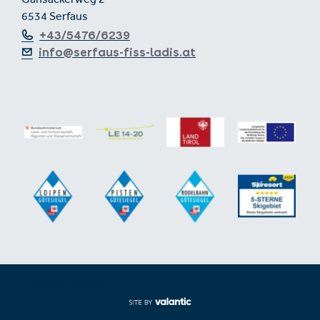
Gänsackerweg 2
6534 Serfaus
+43/5476/6239
info@serfaus-fiss-ladis.at
Footer aus-/einklappen