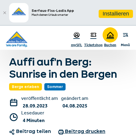
sr.table-of-contents
Golden-Hour
Sonnenaufgang angesteuert
Früh aufstehen ist nicht DEIN Ding?
Tipps für die perfekte Sonnenaufgangstour
Fazit
Zum Hauptinhalt springen
Zum Inhaltsverzeichnis springen
Zur Hauptnavigation springen
Serfaus-Fiss-Ladis App
Installieren
Mach deinen Urlaub smarter
mySFL
Ticketshop
Buchen
Menü
Zurück zur Blogübersicht
Auffi auf'n Berg:
Sunrise in den Bergen
Berge erleben
Sommer
veröffentlicht am
geändert am
28.09.2023
04.08.2025
Lesedauer
4 Minuten
Beitrag teilen
Beitrag drucken