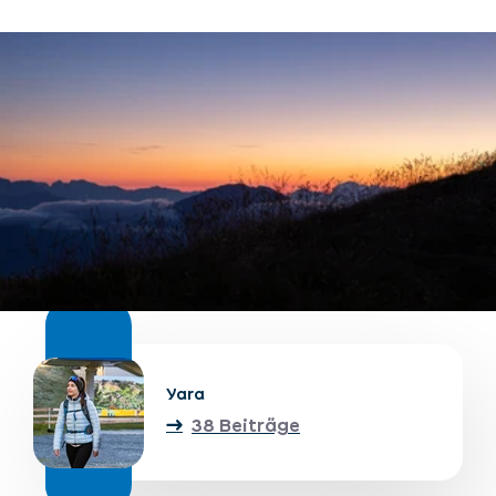
Unterkünfte finden
Ticket- &
Gutscheinshop
+43/5476/6239
Deutsch
info@serfaus-fiss-ladis.at
Yara
38 Beiträge