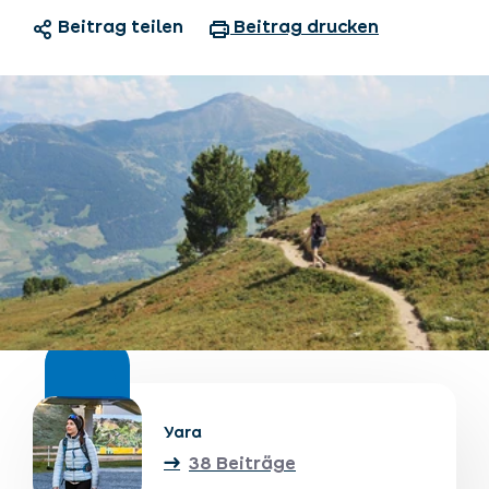
Beitrag teilen
Beitrag drucken
Unterkünfte finden
Ticket- &
Gutscheinshop
+43/5476/6239
Deutsch
info@serfaus-fiss-ladis.at
Yara
38 Beiträge