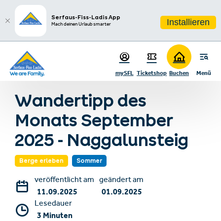
sr.table-of-contents
Die Route
Fototipp
Der Naggalunsteig auf einen Blick
Zum Hauptinhalt springen
Zum Inhaltsverzeichnis springen
Zur Hauptnavigation springen
Serfaus-Fiss-Ladis App
Installieren
Mach deinen Urlaub smarter
mySFL
Ticketshop
Buchen
Menü
Zurück zur Blogübersicht
Wandertipp des
Monats September
2025 - Naggalunsteig
Berge erleben
Sommer
veröffentlicht am
geändert am
11.09.2025
01.09.2025
Lesedauer
3 Minuten