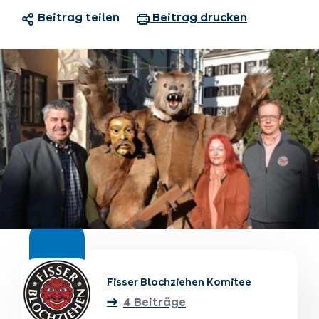
Beitrag teilen
Beitrag drucken
Unterkünfte finden
Ticket- &
Gutscheinshop
+43/5476/6239
Deutsch
info@serfaus-fiss-ladis.at
Fisser Blochziehen Komitee
4 Beiträge