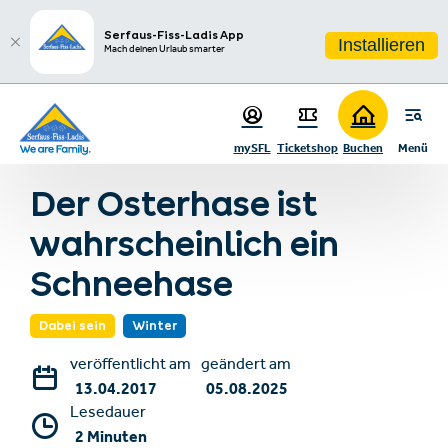
sr.table-of-contents
Überraschungen im Skigebiet
Der Osterhase kommt!
Zum Hauptinhalt springen
Zum Inhaltsverzeichnis springen
Zur Hauptnavigation springen
Serfaus-Fiss-Ladis App
Installieren
Mach deinen Urlaub smarter
mySFL
Ticketshop
Buchen
Menü
Zurück zur Blogübersicht
Der Osterhase ist
wahrscheinlich ein
Schneehase
Dabei sein
Winter
veröffentlicht am
geändert am
13.04.2017
05.08.2025
Lesedauer
2 Minuten