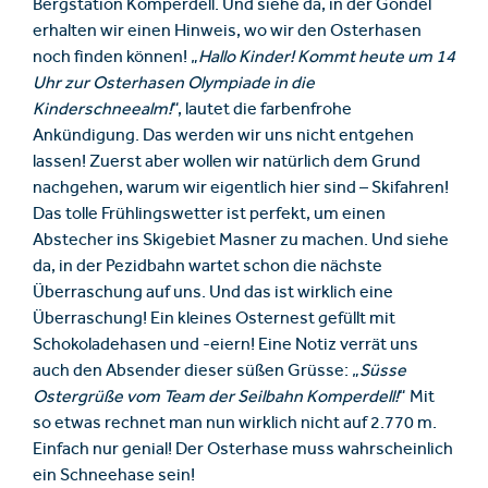
Bergstation Komperdell. Und siehe da, in der Gondel
erhalten wir einen Hinweis, wo wir den Osterhasen
noch finden können! „
Hallo Kinder! Kommt heute um 14
Uhr zur Osterhasen Olympiade in die
Kinderschneealm!
“, lautet die farbenfrohe
Ankündigung. Das werden wir uns nicht entgehen
lassen! Zuerst aber wollen wir natürlich dem Grund
nachgehen, warum wir eigentlich hier sind – Skifahren!
Das tolle Frühlingswetter ist perfekt, um einen
Abstecher ins Skigebiet Masner zu machen. Und siehe
da, in der Pezidbahn wartet schon die nächste
Überraschung auf uns. Und das ist wirklich eine
Überraschung! Ein kleines Osternest gefüllt mit
Schokoladehasen und -eiern! Eine Notiz verrät uns
auch den Absender dieser süßen Grüsse: „
Süsse
Ostergrüße vom Team der Seilbahn Komperdell!
“ Mit
so etwas rechnet man nun wirklich nicht auf 2.770 m.
Einfach nur genial! Der Osterhase muss wahrscheinlich
ein Schneehase sein!