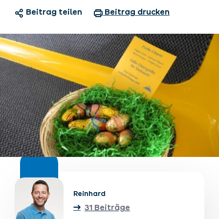
Beitrag teilen
Beitrag drucken
Unterkünfte finden
Ticket- &
Gutscheinshop
+43/5476/6239
Deutsch
info@serfaus-fiss-ladis.at
Reinhard
31 Beiträge