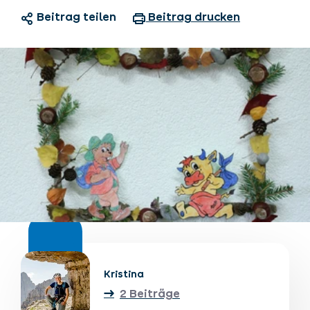
Beitrag teilen
Beitrag drucken
Unterkünfte finden
Ticket- &
Gutscheinshop
+43/5476/6239
Deutsch
info@serfaus-fiss-ladis.at
Kristina
2 Beiträge