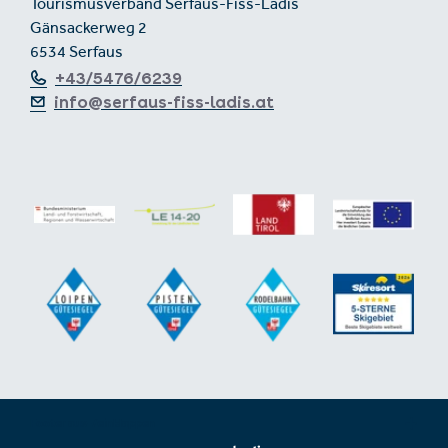
Tourismusverband Serfaus-Fiss-Ladis
Gänsackerweg 2
6534 Serfaus
+43/5476/6239
info@serfaus-fiss-ladis.at
Footer aus-/einklappen