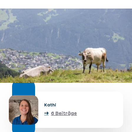
Unterkünfte finden
Ticket- &
Gutscheinshop
+43/5476/6239
Deutsch
info@serfaus-fiss-ladis.at
Kathi
6 Beiträge