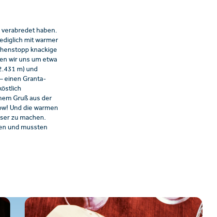
 verabredet haben.
ediglich mit warmer
chenstopp knackige
den wir uns um etwa
(2.431 m) und
– einen Granta-
köstlich
inem Gruß aus der
Wow! Und die warmen
sser zu machen.
sen und mussten