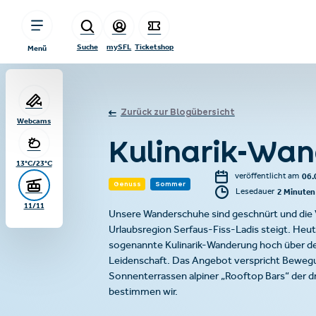
sr.table-of-contents
Unterwegs auf Genusspfaden
Hoch hinaus
Immer Platz für etwas Süßes
Mein Fazit
Zum Hauptinhalt springen
Zum Inhaltsverzeichnis springen
Zur Hauptnavigation springen
Suche
mySFL
Ticketshop
Menü
Zurück zur Blogübersicht
Webcams
Kulinarik-Wan
13°C/23°C
06.
veröffentlicht am
Genuss
Sommer
2 Minuten
Lesedauer
11/11
Unsere Wanderschuhe sind geschnürt und die V
Urlaubsregion Serfaus-Fiss-Ladis steigt. Heu
sogenannte Kulinarik-Wanderung hoch über dem T
Leidenschaft. Das Angebot verspricht Beweg
Sonnenterrassen alpiner „Rooftop Bars“ der dr
bestimmen wir.