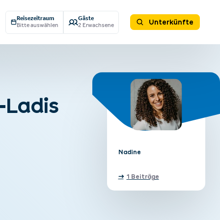
Reisezeitraum
Gäste
Unterkünfte
Bitte auswählen
2 Erwachsene
-Ladis
Nadine
1 Beiträge