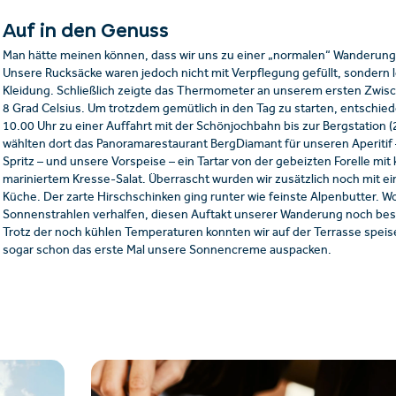
Auf in den Genuss
Man hätte meinen können, dass wir uns zu einer „normalen“ Wanderung
Unsere Rucksäcke waren jedoch nicht mit Verpflegung gefüllt, sondern l
Kleidung. Schließlich zeigte das Thermometer an unserem ersten Zwis
8 Grad Celsius. Um trotzdem gemütlich in den Tag zu starten, entschie
10.00 Uhr zu einer Auffahrt mit der Schönjochbahn bis zur Bergstation 
wählten dort das Panoramarestaurant BergDiamant für unseren Aperitif 
Spritz – und unsere Vorspeise – ein Tartar von der gebeizten Forelle mit 
mariniertem Kresse-Salat. Überrascht wurden wir zusätzlich noch mit e
Küche. Der zarte Hirschschinken ging runter wie feinste Alpenbutter. 
Sonnenstrahlen verhalfen, diesen Auftakt unserer Wanderung noch be
Trotz der noch kühlen Temperaturen konnten wir auf der Terrasse spei
sogar schon das erste Mal unsere Sonnencreme auspacken.