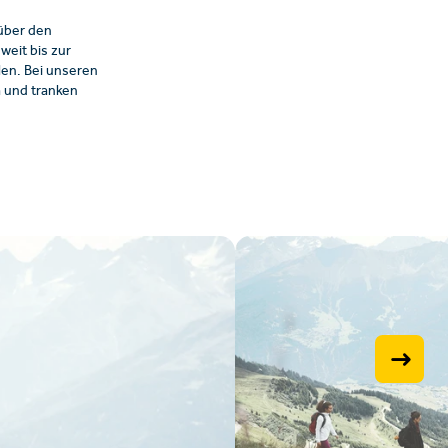
über den
weit bis zur
len. Bei unseren
 und tranken