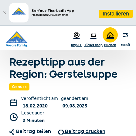
sr.table-of-contents
Zutaten für 4 Personen
Zum Hauptinhalt springen
Zum Inhaltsverzeichnis springen
Zur Hauptnavigation springen
Serfaus-Fiss-Ladis App
Installieren
Mach deinen Urlaub smarter
mySFL
Ticketshop
Buchen
Menü
Zurück zur Blogübersicht
Rezepttipp aus der
Region: Gerstelsuppe
Genuss
veröffentlicht am
geändert am
18.02.2020
09.08.2025
Lesedauer
2 Minuten
Beitrag teilen
Beitrag drucken