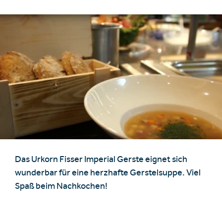
Unterkünfte finden
Ticket- &
Gutscheinshop
+43/5476/6239
Deutsch
Das Urkorn Fisser Imperial Gerste eignet sich
info@serfaus-fiss-ladis.at
wunderbar für eine herzhafte Gerstelsuppe. Viel
Spaß beim Nachkochen!