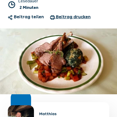
Lesedauer
2 Minuten
Beitrag teilen
Beitrag drucken
Unterkünfte finden
Ticket- &
Gutscheinshop
+43/5476/6239
Deutsch
info@serfaus-fiss-ladis.at
Matthias