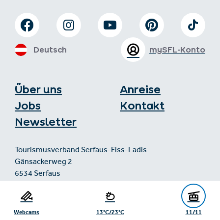
Deutsch
mySFL-Konto
Über uns
Anreise
Jobs
Kontakt
Newsletter
Tourismusverband Serfaus-Fiss-Ladis
Gänsackerweg 2
6534 Serfaus
+43/5476/6239
info@serfaus-fiss-ladis.at
Webcams
13°C/23°C
11/11