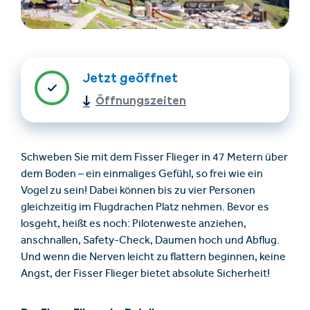
Jetzt geöffnet
Öffnungszeiten
Unterkünfte finden
Ticket- &
Schweben Sie mit dem Fisser Flieger in 47 Metern über
Gutscheinshop
dem Boden – ein einmaliges Gefühl, so frei wie ein
Vogel zu sein! Dabei können bis zu vier Personen
gleichzeitig im Flugdrachen Platz nehmen. Bevor es
+43/5476/6239
Deutsch
losgeht, heißt es noch: Pilotenweste anziehen,
info@serfaus-fiss-ladis.at
anschnallen, Safety-Check, Daumen hoch und Abflug.
Und wenn die Nerven leicht zu flattern beginnen, keine
Angst, der Fisser Flieger bietet absolute Sicherheit!