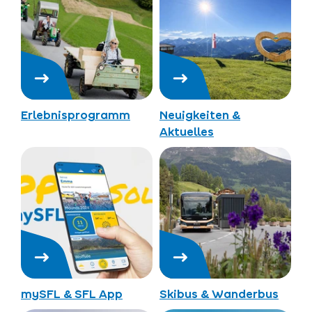
Erlebnisprogramm
Neuigkeiten &
Aktuelles
mySFL & SFL App
Skibus & Wanderbus