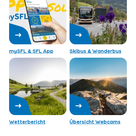
mySFL & SFL App
Skibus & Wanderbus
Wetterbericht
Übersicht Webcams