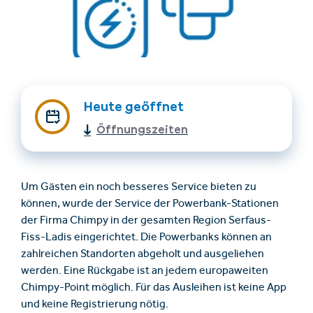
Heute geöffnet
Öffnungszeiten
Unterkünfte finden
Ticket- &
Gutscheinshop
Um Gästen ein noch besseres Service bieten zu
können, wurde der Service der Powerbank-Stationen
+43/5476/6239
Deutsch
der Firma Chimpy in der gesamten Region Serfaus-
info@serfaus-fiss-ladis.at
Fiss-Ladis eingerichtet. Die Powerbanks können an
zahlreichen Standorten abgeholt und ausgeliehen
werden. Eine Rückgabe ist an jedem europaweiten
Chimpy-Point möglich. Für das Ausleihen ist keine App
und keine Registrierung nötig.