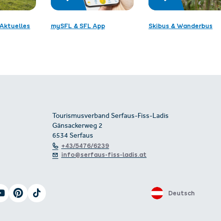
Aktuelles
mySFL & SFL App
Skibus & Wanderbus
Tourismusverband Serfaus-Fiss-Ladis
Gänsackerweg 2
6534 Serfaus
+43/5476/6239
info@serfaus-fiss-ladis.at
Deutsch