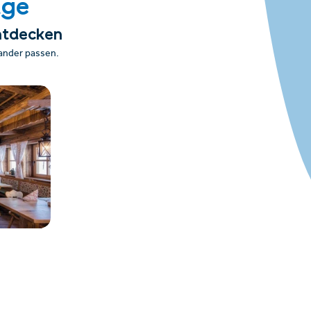
äge
ntdecken
nander passen.