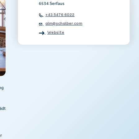
6534 Serfaus
+43 5476 6022
alm@schalber.com
Website
ng
ädt
r