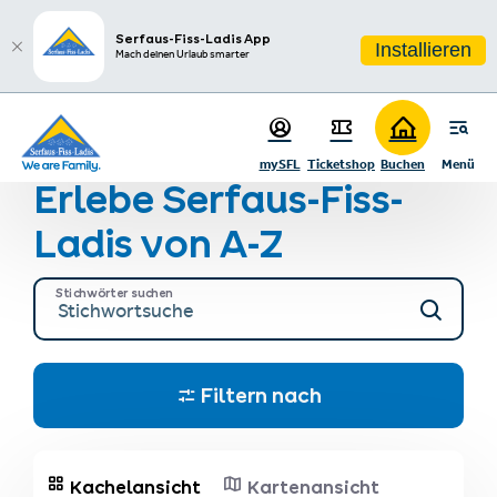
sr.table-of-contents
Serfaus-Fiss-Ladis erleben!
Zum Hauptinhalt springen
Zum Inhaltsverzeichnis springen
Zur Hauptnavigation springen
Serfaus-Fiss-Ladis App
Installieren
Mach deinen Urlaub smarter
Startseite
Region & Anreise
Restaurants, Geschäfte & mehr
mySFL
Ticketshop
Buchen
Menü
Erlebe Serfaus-Fiss-
Ladis von A-Z
Stichwörter suchen
Filtern nach
Kachelansicht
Kartenansicht