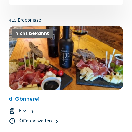
415 Ergebnisse
nicht bekannt
Unterkünfte finden
Ticket- &
Gutscheinshop
+43/5476/6239
Deutsch
d´Gönnerei
info@serfaus-fiss-ladis.at
Fiss
Öffnungszeiten