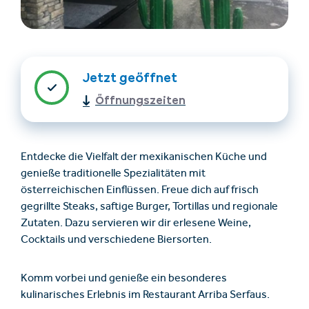
Jetzt geöffnet
Öffnungszeiten
Unterkünfte finden
Ticket- &
Entdecke die Vielfalt der mexikanischen Küche und
Gutscheinshop
genieße traditionelle Spezialitäten mit
österreichischen Einflüssen. Freue dich auf frisch
gegrillte Steaks, saftige Burger, Tortillas und regionale
+43/5476/6239
Deutsch
Zutaten. Dazu servieren wir dir erlesene Weine,
info@serfaus-fiss-ladis.at
Cocktails und verschiedene Biersorten.
Komm vorbei und genieße ein besonderes
kulinarisches Erlebnis im Restaurant Arriba Serfaus.