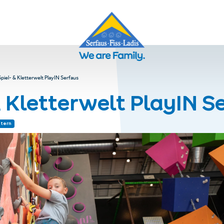
piel- & Kletterwelt PlayIN Serfaus
& Kletterwelt PlayIN S
ttern