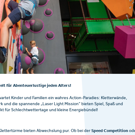
elt für Abenteuerlustige jeden Alters!
wartet Kinder und Familien ein wahres Action-Paradies: Kletterwände,
k und die spannende „Laser Light Mission“ bieten Spiel, Spaß und
t für Schlechtwettertage und kleine Energiebündel!
Speed Competition
Klettertürme bieten Abwechslung pur. Ob bei der
od