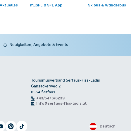
Aktuelles
mySFL & SFL App
Skibus & Wanderbus
Neuigkeiten, Angebote & Events
Tourismusverband Serfaus-Fiss-Ladis
Gänsackerweg 2
6534 Serfaus
+43/5476/6239
info@serfaus-fiss-ladis.at
Deutsch