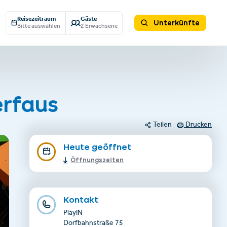
Reisezeitraum
Gäste
Unterkünfte
Bitte auswählen
2 Erwachsene
erfaus
Teilen
Drucken
Heute geöffnet
Öffnungszeiten
Kontakt
PlayIN
Dorfbahnstraße 75