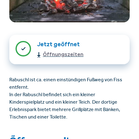
Jetzt geöffnet
Öffnungszeiten
Unterkünfte finden
Ticket- &
Gutscheinshop
Rabuschl ist ca. einen einstündigen Fußweg von Fiss
entfernt.
In der Rabuschl befindet sich ein kleiner
+43/5476/6239
Deutsch
Kinderspielplatz und ein kleiner Teich. Der dortige
info@serfaus-fiss-ladis.at
Erlebnispark bietet mehrere Grillplätze mit Bänken,
Tischen und einer Toilette.