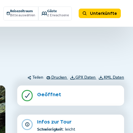
Reisezeitraum
Gäste
Unterkünfte
Bitte auswählen
2 Erwachsene
Teilen
Drucken
GPX Daten
KML Daten
Geöffnet
Infos zur Tour
Schwierigkeit
: leicht