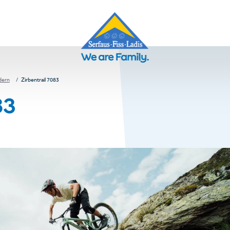
dern
Zirbentrail 7083
83