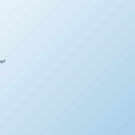
-
opf