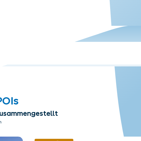
POIs
 zusammengestellt
n