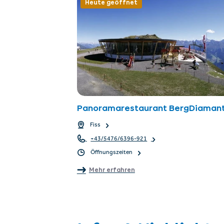
Heute geöffnet
Panoramarestaurant BergDiaman
Fiss
+43/5476/6396-921
Öffnungszeiten
Mehr erfahren