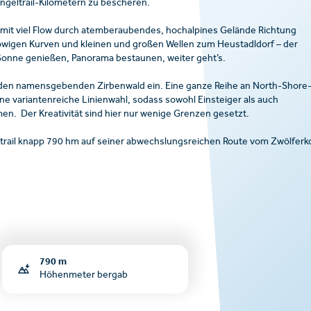
ngeltrail-Kilometern zu bescheren.
l mit viel Flow durch atemberaubendes, hochalpines Gelände Richtung
flowigen Kurven und kleinen und großen Wellen zum Heustadldorf – der
 Sonne genießen, Panorama bestaunen, weiter geht’s.
h in den namensgebenden Zirbenwald ein. Eine ganze Reihe an North-Shore
e variantenreiche Linienwahl, sodass sowohl Einsteiger als auch
men. Der Kreativität sind hier nur wenige Grenzen gesetzt.
letrail knapp 790 hm auf seiner abwechslungsreichen Route vom Zwölferk
790 m
Höhenmeter bergab