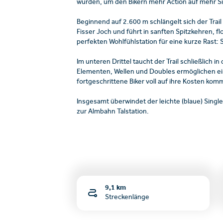
wurden, um den Bikern mehr Action auf mehr Si
Beginnend auf 2.600 m schlängelt sich der Trai
Fisser Joch und führt in sanften Spitzkehren, 
perfekten Wohlfühlstation für eine kurze Rast:
Im unteren Drittel taucht der Trail schließlic
Elementen, Wellen und Doubles ermöglichen ein
fortgeschrittene Biker voll auf ihre Kosten kom
Insgesamt überwindet der leichte (blaue) Sing
zur Almbahn Talstation.
9,1 km
Streckenlänge