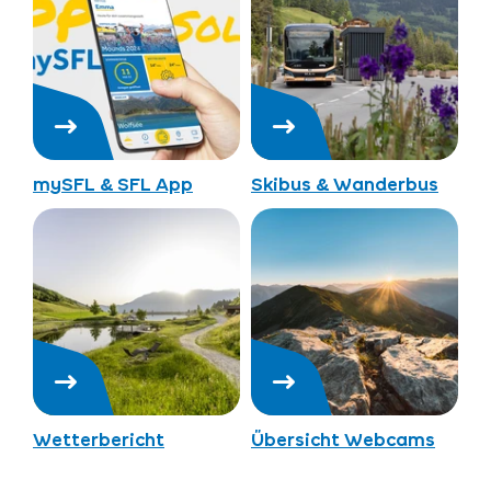
mySFL & SFL App
Skibus & Wanderbus
Wetterbericht
Übersicht Webcams